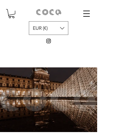
EUR (€)